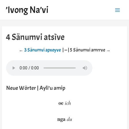
’Ivong Na’vi
Main
Menu
4 Sänumvi atsìve
←
3 Sänumvi apxeyve
| — | 5 Sänumvi amrrve →
Neue Wörter | Aylì’u amip
o
e
ich
nga
du