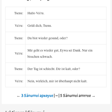
Tsenu:
Hallo Va’ru.
Va’ru:
Grüß dich, Tsenu.
Tsenu:
Du bist wieder gesund, oder?
Mir geht es wieder gut, Eywa sei Dank. Nur ein
Va’ru:
bisschen schwach.
Tsenu:
Der Tag ist schlecht. Dir ist kalt, oder?
Va’ru:
Nein, wirklich, mir ist überhaupt nicht kalt.
←
3 Sänumvi apxeyve
| — | 5 Sänumvi amrrve →