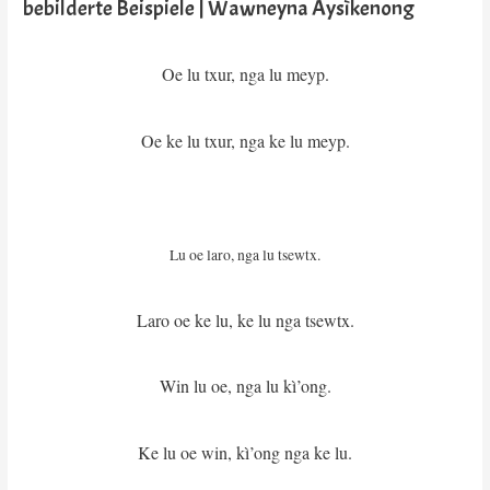
bebilderte Beispiele | Wawneyna Aysìkenong
Oe lu txur, nga lu meyp.
Oe ke lu txur, nga ke lu meyp.
Lu oe laro, nga lu tsewtx.
Laro oe ke lu, ke lu nga tsewtx.
Win lu oe, nga lu kì’ong.
Ke lu oe win, kì’ong nga ke lu.