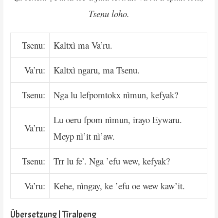
Tsenu loho.
Tsenu:
Kaltxì ma Va’ru.
Va’ru:
Kaltxì ngaru, ma Tsenu.
Tsenu:
Nga lu lefpomtokx nìmun, kefyak?
Lu oeru fpom nìmun, irayo Eywaru.
Va’ru:
Meyp nì’it nì’aw.
Tsenu:
Trr lu fe’. Nga ’efu wew, kefyak?
Va’ru:
Kehe, nìngay, ke ’efu oe wew kaw’it.
Übersetzung | Tìralpeng