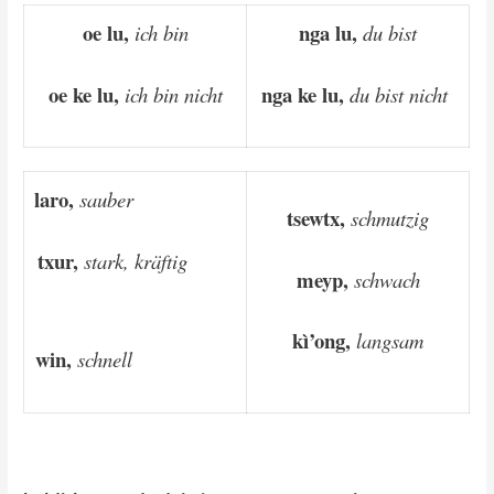
oe lu,
nga lu,
ich bin
du bist
oe ke lu,
nga ke lu,
ich bin nicht
du bist nicht
la
ro,
sauber
tsewtx,
schmutzig
txur,
stark, kräftig
meyp,
schwach
kì
’ong,
langsam
win,
schnell