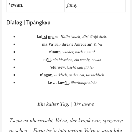
’ewan.
jung.
Dialog | Tìpängkxo
kal
txì
nga
ru
, Hallo (auch) dir! Grüß dich!
ma
Va’
ru
Va’ru
, (direkte Anrede an)
nì
mun
, wieder, noch einmal
nì
’it
,
ein bisschen, ein wenig, etwas
’e
fu wew
, (
sich)
kalt fühlen
nì
ngay
,
wirklich, in der Tat, tatsächlich
ke … kaw
’it
,
überhaupt nicht
Ein kalter Tag. | Trr awew.
Tsenu ist überrascht, Va’ru, der krank war, spazieren
zu sehen. | Furia tse’a futa terìran Va’ru a spxin lolu,