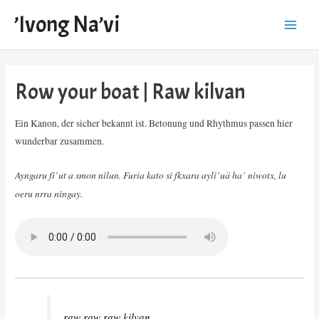
’Ivong Na’vi
Main
Menu
Row your boat | Raw kilvan
Ein Kanon, der sicher bekannt ist. Betonung und Rhythmus passen hier
wunderbar zusammen.
Ayngaru fì’ut a smon nìlun. Furia kato sì fkxara aylì’uä ha’ nìwotx, lu
oeru nrra nìngay.
raw raw raw kilvan