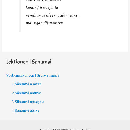
kìmar fìtswesya lu
yemfpay si nìyey, salew yaney
mal ngar tìfyawìntxu
Lektionen | Sänumvi
Vorbemerkungen | Srefwa sngä’i
1 Sänumvi a’awve
2 Sänumvi amuve
3 Sänumvi apxeyve
4 Sänumvi atsìve